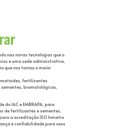
rar
ndo nas novas tecnologias que o
órios e uma sede administrativa,
a que nos tornou o maior
ematoides, fertilizantes
as, sementes, bromatológicas,
ade do IAC e EMBRAPA, para
s de fertilizantes e sementes,
 para a acreditação ISO Inmetro
rança e confiabilidade para seus