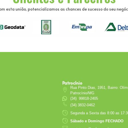
om esta união, potencializamos as chances de sucesso do seu negóc
Patrocínio
Rua Pinto Dias, 1951, Bairro: Olí
Patrocínio/MG
(34) 99818-2405
(34) 3832-0462
Segunda a Sexta das 8:00 as 17:3
Sábado e Domingo FECHADO