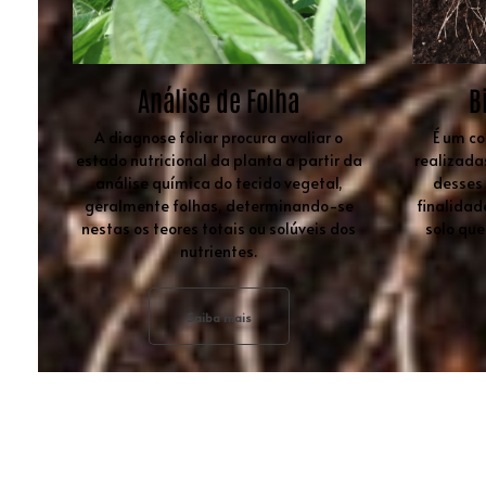
Análise de Folha
B
A diagnose foliar procura avaliar o
É um co
estado nutricional da planta a partir da
realizada
análise química do tecido vegetal,
desses
geralmente folhas, determinando-se
finalidad
nestas os teores totais ou solúveis dos
solo que
nutrientes.
Saiba mais