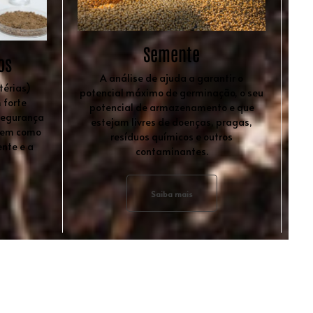
Semente
os
A análise de ajuda a garantir o
térias)
potencial máximo de germinação, o seu
 forte
potencial de armazenamento e que
segurança
estejam livres de doenças, pragas,
 bem como
resíduos químicos e outros
nte e a
contaminantes.
Saiba mais