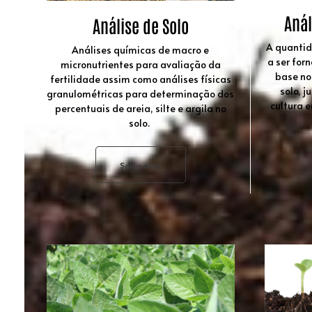
Anál
Análise de Solo
A quantid
Análises químicas de macro e
a ser for
micronutrientes para avaliação da
base no
fertilidade assim como análises físicas
solo, 
granulométricas para determinação dos
cultura 
percentuais de areia, silte e argila no
solo.
Saiba mais