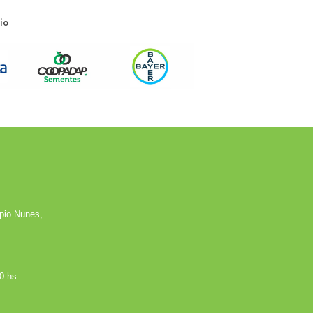
io
mpio Nunes,
0 hs