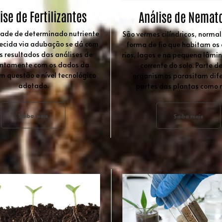
ise de Fertilizantes
Análise de Nemat
ade de determinado nutriente
São vermes cilíndricos, norm
necida via adubação se dá com
forma de fio que habitam os
s resultados das análises de
rios, lagos e na pequena lâmi
juntamente com os dados da
corrente do solo. Parte d
em questão e nível tecnológico
organismos parasitam dif
adotado.
partes das plantas como r
Saiba mais
Saiba mais