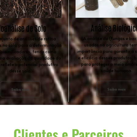
Análise Biológic
ioanálise de Solo
A análise de (fungos e bac
njunto de análises de rotina
usados na agricultura tem
s no solo, para a determinação
importância para garantir a 
 bioindicadores, tendo como
e eficácia desses produtos,
e a avaliação da qualidade do
para proteger o meio ambie
 reflete o potencial produtivo
saúde humana.
desse solo.
Saiba mais
Saiba mais
Clientes e Parceiros