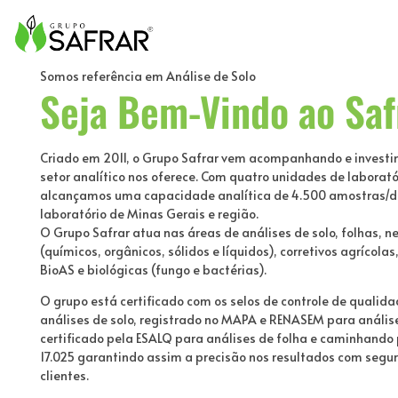
Safrar (34) 99657-5165 (34) 3211-3060
ANÁLISE DE SOLO, ANÁLISE DE FERTILIZANTES, ANÁLISE DE NEMATOIDE, ANÁLISE DE CORRETIVOS, ANÁLISE DE FOLHA, BIOANÁLISE DE SOLO, ANÁLISE BIOLÓGICOS E ANÁLISE DE SEMENTE
Somos referência em Análise de Solo
Seja Bem-Vindo ao Saf
Criado em 2011, o Grupo Safrar vem acompanhando e investi
setor analítico nos oferece. Com quatro unidades de laborat
alcançamos uma capacidade analítica de 4.500 amostras/di
laboratório de Minas Gerais e região.
O Grupo Safrar atua nas áreas de análises de solo, folhas, n
(químicos, orgânicos, sólidos e líquidos), corretivos agrícol
BioAS e biológicas (fungo e bactérias).
O grupo está certificado com os selos de controle de qualid
análises de solo, registrado no MAPA e RENASEM para análise
certificado pela ESALQ para análises de folha e caminhando
17.025 garantindo assim a precisão nos resultados com segu
clientes.