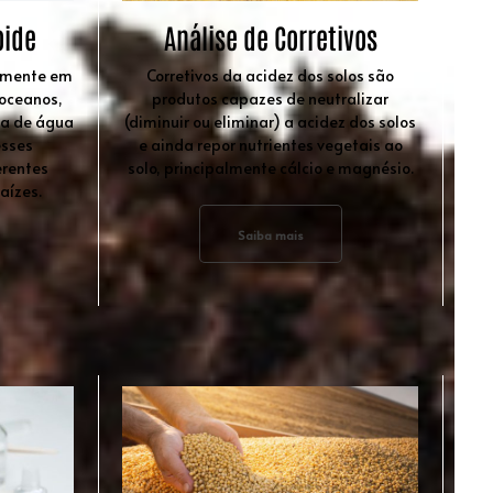
oide
Análise de Corretivos
almente em
Corretivos da acidez dos solos são
 oceanos,
produtos capazes de neutralizar
na de água
(diminuir ou eliminar) a acidez dos solos
esses
e ainda repor nutrientes vegetais ao
erentes
solo, principalmente cálcio e magnésio.
aízes.
Saiba mais