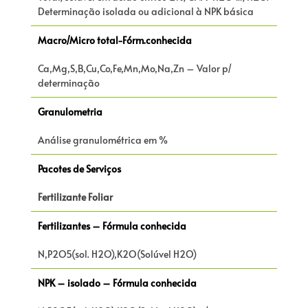
Determinação isolada ou adicional à NPK básica
Macro/Micro total-Fórm.conhecida
Ca,Mg,S,B,Cu,Co,Fe,Mn,Mo,Na,Zn – Valor p/
determinação
Granulometria
Análise granulométrica em %
Pacotes de Serviços
Fertilizante Foliar
Fertilizantes – Fórmula conhecida
N,P2O5(sol. H2O),K2O(Solúvel H2O)
NPK – isolado – Fórmula conhecida