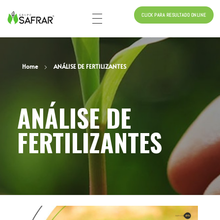
CLICK PARA RESULTADO ONLINE
Safrar (34) 99657-5165 (34) 3211-3060
ANÁLISE DE SOLO, ANÁLISE DE FERTILIZANTES, ANÁLISE DE NEMATOIDE, ANÁLISE DE CORRETIVOS, ANÁLISE DE FOLHA, BIOANÁLISE DE SOLO, ANÁLISE BIOLÓGICOS E ANÁLISE DE SEMENTE
Home
ANÁLISE DE FERTILIZANTES
ANÁLISE DE
FERTILIZANTES