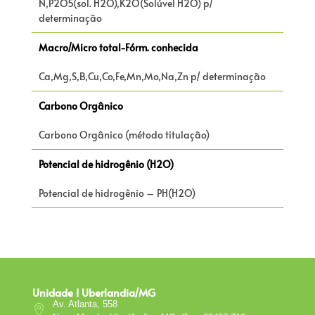
N,P2O5(sol. H2O),K2O(Solúvel H2O) p/
determinação
Macro/Micro total-Fórm. conhecida
Ca,Mg,S,B,Cu,Co,Fe,Mn,Mo,Na,Zn p/ determinação
Carbono Orgânico
Carbono Orgânico (método titulação)
Potencial de hidrogênio (H2O)
Potencial de hidrogênio – PH(H2O)
Unidade I Uberlandia/MG
Av. Atlanta, 558