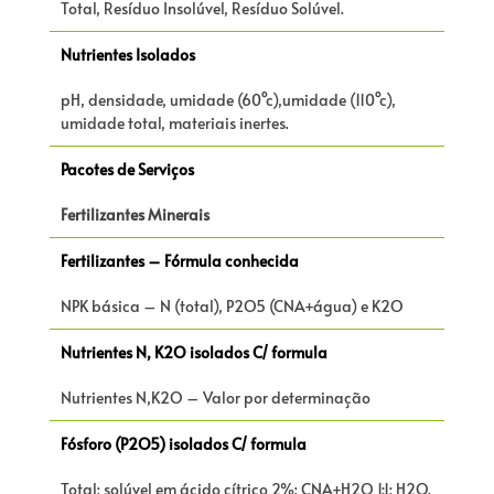
Total, Resíduo Insolúvel, Resíduo Solúvel.
Nutrientes Isolados
pH, densidade, umidade (60°c),umidade (110°c),
umidade total, materiais inertes.
Pacotes de Serviços
Fertilizantes Minerais
Fertilizantes – Fórmula conhecida
NPK básica – N (total), P2O5 (CNA+água) e K2O
Nutrientes N, K2O isolados C/ formula
Nutrientes N,K2O – Valor por determinação
Fósforo (P2O5) isolados C/ formula
Total; solúvel em ácido cítrico 2%; CNA+H2O 1:1; H2O.