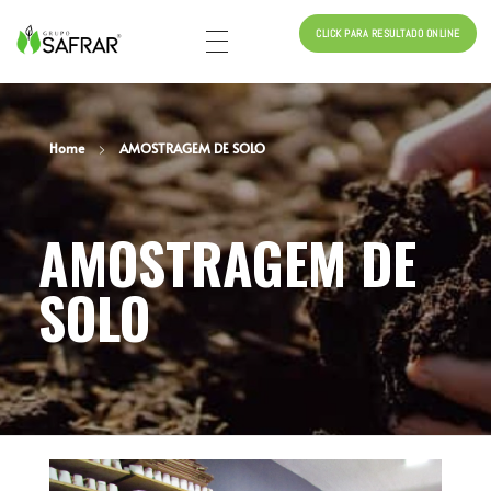
CLICK PARA RESULTADO ONLINE
Safrar (34) 99657-5165 (34) 3211-3060
ANÁLISE DE SOLO, ANÁLISE DE FERTILIZANTES, ANÁLISE DE NEMATOIDE, ANÁLISE DE CORRETIVOS, ANÁLISE DE FOLHA, BIOANÁLISE DE SOLO, ANÁLISE BIOLÓGICOS E ANÁLISE DE SEMENTE
Home
AMOSTRAGEM DE SOLO
AMOSTRAGEM DE
SOLO